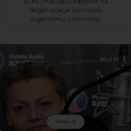
stres znacząco wpływa na
degeneracje komórek
organizmu człowieka.
Sklep