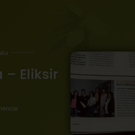
dia
– Eliksir
mencie