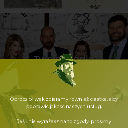
Twoje Źródło
Zdrowia!
Sklep
Oprócz oliwek zbieramy również ciastka, aby
poprawić jakość naszych usług.
Znajdź Nas
Jeśli nie wyrażasz na to zgody, prosimy